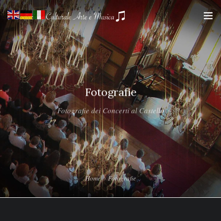
HOME
Fotografie
CHI SIAMO
Fotografie dei Concerti al Castello
CALENDARIO DEI CONCERTI
STAGIONI CONCERTISTICHE
GALLERY
Home
Fotografie
CONTATTI